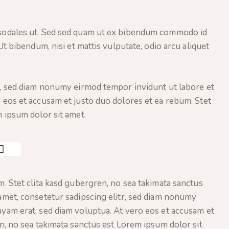
 sodales ut. Sed sed quam ut ex bibendum commodo id
Ut bibendum, nisi et mattis vulputate, odio arcu aliquet
r, sed diam nonumy eirmod tempor invidunt ut labore et
 eos et accusam et justo duo dolores et ea rebum. Stet
 ipsum dolor sit amet.
. Stet clita kasd gubergren, no sea takimata sanctus
amet, consetetur sadipscing elitr, sed diam nonumy
yam erat, sed diam voluptua. At vero eos et accusam et
n, no sea takimata sanctus est Lorem ipsum dolor sit