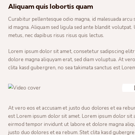
Aliquam quis lobortis quam
Curabitur pellentesque odio magna, id malesuada arcu
id magna. Aliquam sed ligula sed ante blandit volutpat. 
metus, nec dapibus risus risus quis lectus.
Lorem ipsum dolor sit amet, consetetur sadipscing elit
dolore magna aliquyam erat, sed diam voluptua. At vero
clita kasd gubergren, no sea takimata sanctus est Lorem
At vero eos et accusam et justo duo dolores et ea rebum
est Lorem ipsum dolor sit amet. Lorem ipsum dolor sit 
eirmod tempor invidunt ut labore et dolore magna aliqu
justo duo dolores et ea rebum. Stet clita kasd gubergre