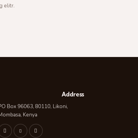
 elitr.
Address
PO Box 96063, 80110, Likoni,
Mombasa, Kenya