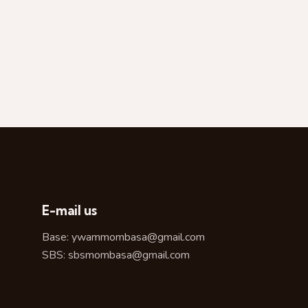
E-mail us
Base:
ywammombasa@gmail.com
SBS:
sbsmombasa@gmail.com