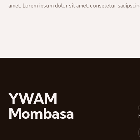
amet. Lorem ipsum dolor sit amet, consetetur sadipscing
YWAM
Mombasa